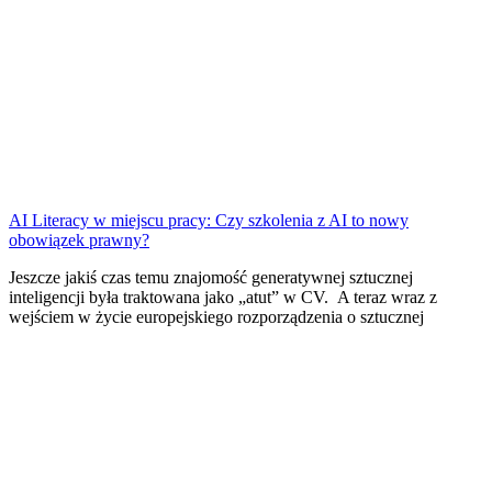
AI Literacy w miejscu pracy: Czy szkolenia z AI to nowy
obowiązek prawny?
Jeszcze jakiś czas temu znajomość generatywnej sztucznej
inteligencji była traktowana jako „atut” w CV. A teraz wraz z
wejściem w życie europejskiego rozporządzenia o sztucznej