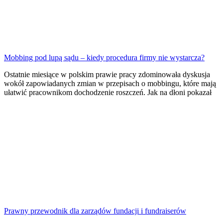
Mobbing pod lupą sądu – kiedy procedura firmy nie wystarcza?
Ostatnie miesiące w polskim prawie pracy zdominowała dyskusja
wokół zapowiadanych zmian w przepisach o mobbingu, które mają
ułatwić pracownikom dochodzenie roszczeń. Jak na dłoni pokazał
Prawny przewodnik dla zarządów fundacji i fundraiserów