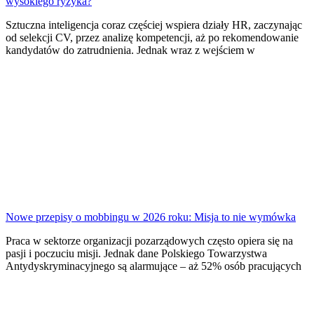
wysokiego ryzyka?
Sztuczna inteligencja coraz częściej wspiera działy HR, zaczynając
od selekcji CV, przez analizę kompetencji, aż po rekomendowanie
kandydatów do zatrudnienia. Jednak wraz z wejściem w
Nowe przepisy o mobbingu w 2026 roku: Misja to nie wymówka
Praca w sektorze organizacji pozarządowych często opiera się na
pasji i poczuciu misji. Jednak dane Polskiego Towarzystwa
Antydyskryminacyjnego są alarmujące – aż 52% osób pracujących