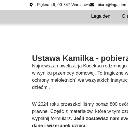
Piękna 49, 00-547 Warszawa
biuro@legalden.
Legalden
O 
Ustawa Kamilka - pobierz
Najnowsza nowelizacja Kodeksu rodzinnego i
w wyniku przemocy domowej. To tragiczne w
ochrony małoletnich” we wszystkich instytuc
dziećmi.
W 2024 roku przeszkoliliśmy ponad 800 osób
prawne. Część z materiałów, które w tym cz
wypełnij formularz.
Jeśli zostawisz nam swó
dane i wizerunek dzieci.