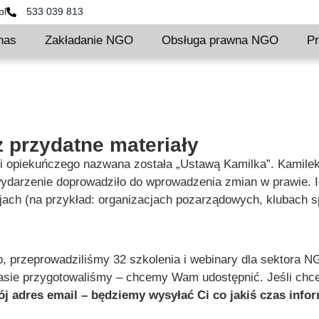
pl
533 039 813
nas
Zakładanie NGO
Obsługa prawna NGO
Pr
 przydatne materiały​
 opiekuńczego nazwana została „Ustawą Kamilka”. Kamilek t
ydarzenie doprowadziło do wprowadzenia zmian w prawie. I
jach (na przykład: organizacjach pozarządowych, klubach s
, przeprowadziliśmy 32 szkolenia i webinary
dla sektora N
asie przygotowaliśmy – chcemy Wam udostępnić. Jeśli chce
j adres email – będziemy wysyłać Ci co jakiś czas info