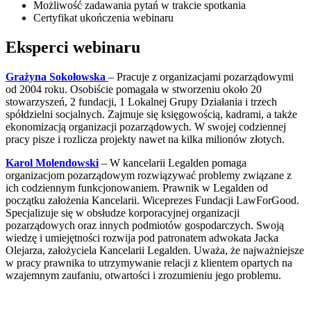
Możliwość zadawania pytań w trakcie spotkania
Certyfikat ukończenia webinaru
Eksperci webinaru
Grażyna Sokołowska
– Pracuje z organizacjami pozarządowymi
od 2004 roku. Osobiście pomagała w stworzeniu około 20
stowarzyszeń, 2 fundacji, 1 Lokalnej Grupy Działania i trzech
spółdzielni socjalnych. Zajmuje się księgowością, kadrami, a także
ekonomizacją organizacji pozarządowych. W swojej codziennej
pracy pisze i rozlicza projekty nawet na kilka milionów złotych.
Karol Molendowski
– W kancelarii Legalden pomaga
organizacjom pozarządowym rozwiązywać problemy związane z
ich codziennym funkcjonowaniem. Prawnik w Legalden od
początku założenia Kancelarii. Wiceprezes Fundacji LawForGood.
Specjalizuje się w obsłudze korporacyjnej organizacji
pozarządowych oraz innych podmiotów gospodarczych. Swoją
wiedzę i umiejętności rozwija pod patronatem adwokata Jacka
Olejarza, założyciela Kancelarii Legalden. Uważa, że najważniejsze
w pracy prawnika to utrzymywanie relacji z klientem opartych na
wzajemnym zaufaniu, otwartości i zrozumieniu jego problemu.