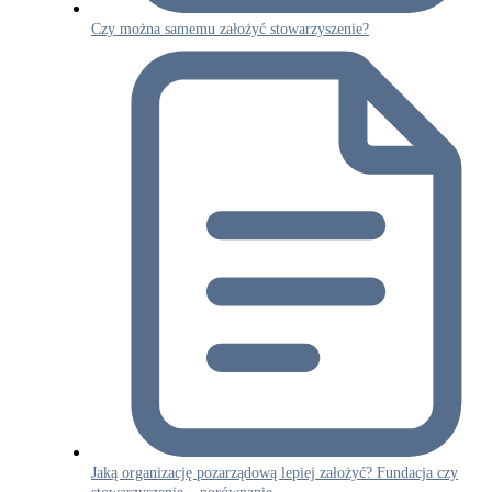
Czy można samemu założyć stowarzyszenie?
Jaką organizację pozarządową lepiej założyć? Fundacja czy