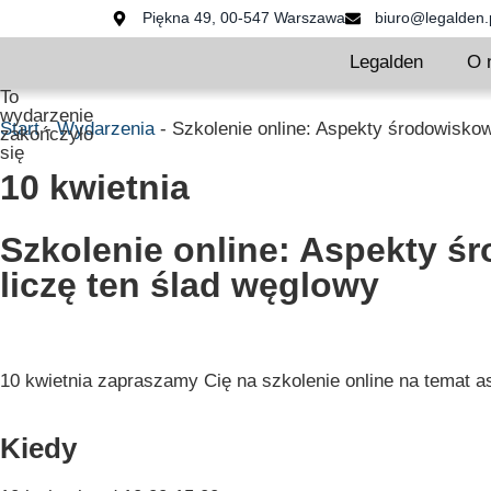
Piękna 49, 00-547 Warszawa
biuro@legalden.
Legalden
O 
To
wydarzenie
Start
-
Wydarzenia
-
Szkolenie online: Aspekty środowisko
zakończyło
się
10 kwietnia
Szkolenie online: Aspekty ś
liczę ten ślad węglowy
10 kwietnia zapraszamy Cię na szkolenie online na tema
Kiedy