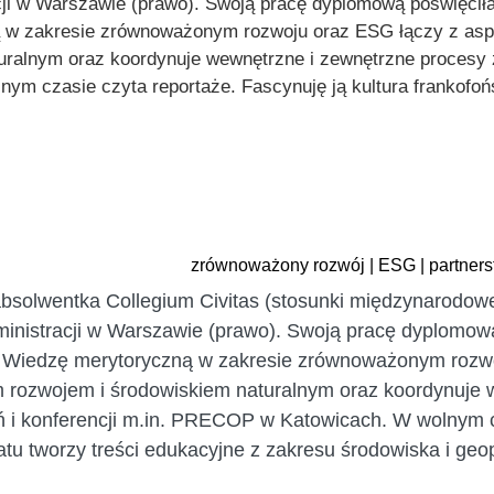
acji w Warszawie (prawo). Swoją pracę dyplomową poświęci
 w zakresie zrównoważonym rozwoju oraz ESG łączy z aspek
ralnym oraz koordynuje wewnętrzne i zewnętrzne procesy
m czasie czyta reportaże. Fascynuję ją kultura frankofońsk
zrównoważony rozwój | ESG | partner
bsolwentka Collegium Civitas (stosunki międzynarodow
dministracji w Warszawie (prawo). Swoją pracę dyplomo
. Wiedzę merytoryczną w zakresie zrównoważonym rozwo
m rozwojem i środowiskiem naturalnym oraz koordynuje
i konferencji m.in. PRECOP w Katowicach. W wolnym cza
tu tworzy treści edukacyjne z zakresu środowiska i geopo