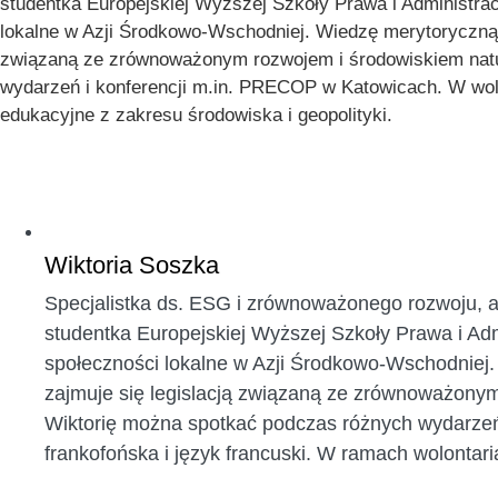
studentka Europejskiej Wyższej Szkoły Prawa i Administr
lokalne w Azji Środkowo-Wschodniej. Wiedzę merytoryczną
związaną ze zrównoważonym rozwojem i środowiskiem natu
wydarzeń i konferencji m.in. PRECOP w Katowicach. W wolny
edukacyjne z zakresu środowiska i geopolityki.
Wiktoria Soszka
Specjalistka ds. ESG i zrównoważonego rozwoju, a
studentka Europejskiej Wyższej Szkoły Prawa i A
społeczności lokalne w Azji Środkowo-Wschodniej
zajmuje się legislacją związaną ze zrównoważony
Wiktorię można spotkać podczas różnych wydarzeń 
frankofońska i język francuski. W ramach wolontaria