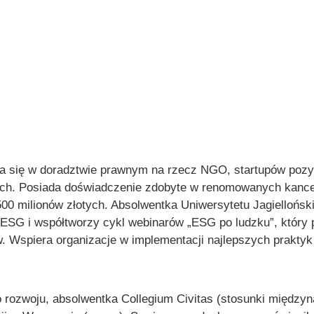
ca się w doradztwie prawnym na rzecz NGO, startupów pozy
h. Posiada doświadczenie zdobyte w renomowanych kancelar
500 milionów złotych. Absolwentka Uniwersytetu Jagiellońs
 ESG i współtworzy cykl webinarów „ESG po ludzku”, który 
tw. Wspiera organizacje w implementacji najlepszych prak
 rozwoju, absolwentka Collegium Civitas (stosunki między