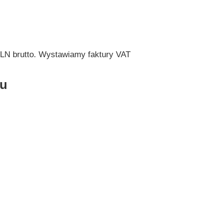
PLN brutto. Wystawiamy faktury VAT
ru
Kup bilet na szkolenie