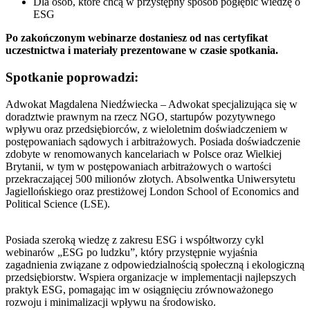
Dla osób, które chcą w przystępny sposób pogłębić wiedzę o
ESG
Po zakończonym webinarze dostaniesz od nas certyfikat
uczestnictwa i materiały prezentowane w czasie spotkania.
Spotkanie poprowadzi:
Adwokat Magdalena Niedźwiecka – Adwokat specjalizująca się w
doradztwie prawnym na rzecz NGO, startupów pozytywnego
wpływu oraz przedsiębiorców, z wieloletnim doświadczeniem w
postępowaniach sądowych i arbitrażowych. Posiada doświadczenie
zdobyte w renomowanych kancelariach w Polsce oraz Wielkiej
Brytanii, w tym w postępowaniach arbitrażowych o wartości
przekraczającej 500 milionów złotych. Absolwentka Uniwersytetu
Jagiellońskiego oraz prestiżowej London School of Economics and
Political Science (LSE).
Posiada szeroką wiedzę z zakresu ESG i współtworzy cykl
webinarów „ESG po ludzku”, który przystępnie wyjaśnia
zagadnienia związane z odpowiedzialnością społeczną i ekologiczną
przedsiębiorstw. Wspiera organizacje w implementacji najlepszych
praktyk ESG, pomagając im w osiągnięciu zrównoważonego
rozwoju i minimalizacji wpływu na środowisko.