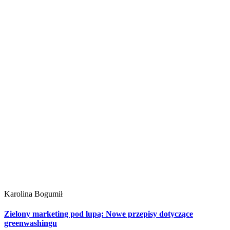
Karolina Bogumił
Zielony marketing pod lupą: Nowe przepisy dotyczące
greenwashingu