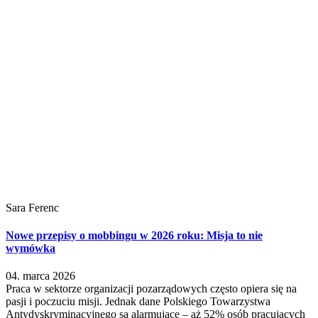
Sara Ferenc
Nowe przepisy o mobbingu w 2026 roku: Misja to nie
wymówka
04. marca 2026
Praca w sektorze organizacji pozarządowych często opiera się na
pasji i poczuciu misji. Jednak dane Polskiego Towarzystwa
Antydyskryminacyjnego są alarmujące – aż 52% osób pracujących