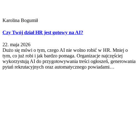
Karolina Bogumił
Czy Twój dział HR jest gotowy na AI?
22. maja 2026
Dużo się mówi o tym, czego AI nie wolno robić w HR. Mniej o
tym, co już robi i jak bardzo pomaga. Organizacje najczęściej
wykorzystują AI do przygotowywania treści ogłoszeń, generowania
pytań rekrutacyjnych oraz automatycznego powiadami…