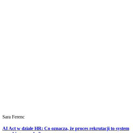
Sara Ferenc
AI Act w dziale HR: Co oznacza, że proces rekrutacji to system