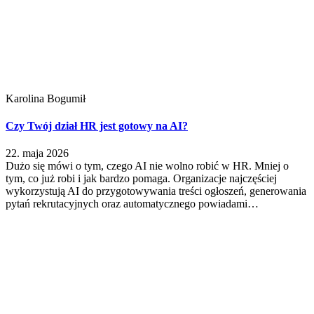
Karolina Bogumił
Czy Twój dział HR jest gotowy na AI?
22. maja 2026
Dużo się mówi o tym, czego AI nie wolno robić w HR. Mniej o
tym, co już robi i jak bardzo pomaga. Organizacje najczęściej
wykorzystują AI do przygotowywania treści ogłoszeń, generowania
pytań rekrutacyjnych oraz automatycznego powiadami…