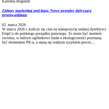
Karolina Bogumił
Zielony marketing pod lupą: Nowe przepisy dotyczące
greenwashingu
02. marca 2026
W marcu 2026 r. kończy się czas na transpozycję unijnej dyrektywy
EmpCo do polskiego porządku prawnego. To może być moment
zwrotny, w którym ogólnikowe hasła o ekologiczności przestaną
być elementem PR-u, a staną się realnym ryzykiem proces…