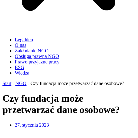
Legalden
O nas
Zakładanie NGO
Obsługa prawna NGO
Prawo przyjazne pracy
ESG
Wiedza
Start
-
NGO
-
Czy fundacja może przetwarzać dane osobowe?
Czy fundacja może
przetwarzać dane osobowe?
27. stycznia 2023