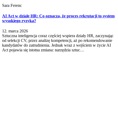
Sara Ferenc
AI Act w dziale HR: Co oznacza, że proces rekrutacji to system
wysokiego ryzyka?
12. marca 2026
Sztuczna inteligencja coraz częściej wspiera działy HR, zaczynając
od selekcji CV, przez analizę kompetencji, aż po rekomendowanie
kandydatów do zatrudnienia. Jednak wraz z wejściem w życie AI
Act pojawia się istotna zmiana: narzędzia sztuc…