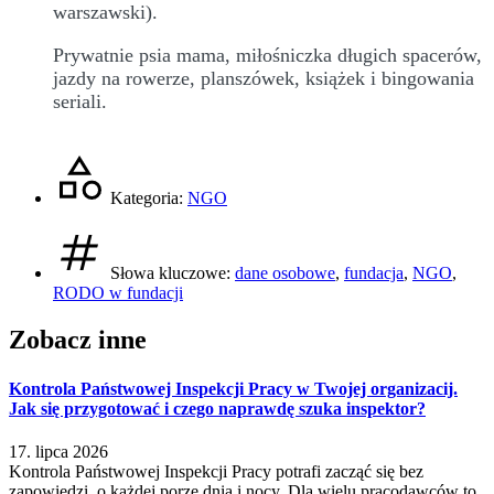
warszawski).
Prywatnie psia mama, miłośniczka długich spacerów,
jazdy na rowerze, planszówek, książek i bingowania
seriali.
Kategoria:
NGO
Słowa kluczowe:
dane osobowe
,
fundacja
,
NGO
,
RODO w fundacji
Zobacz inne
Kontrola Państwowej Inspekcji Pracy w Twojej organizacij.
Jak się przygotować i czego naprawdę szuka inspektor?
17. lipca 2026
Kontrola Państwowej Inspekcji Pracy potrafi zacząć się bez
zapowiedzi, o każdej porze dnia i nocy. Dla wielu pracodawców to