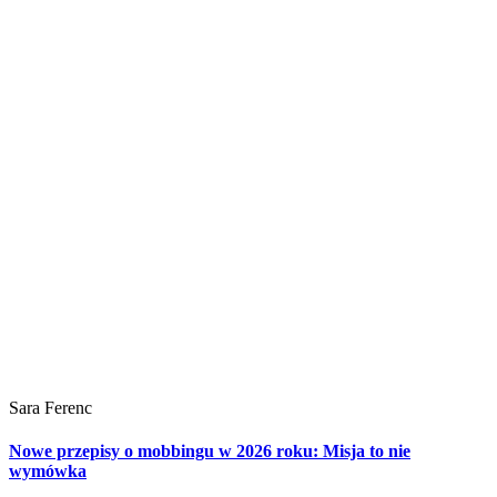
Sara Ferenc
Nowe przepisy o mobbingu w 2026 roku: Misja to nie
wymówka