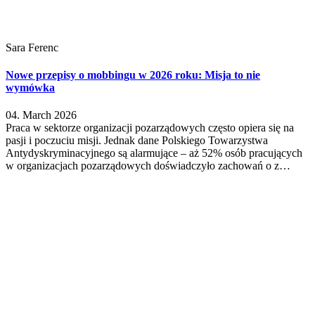
Sara Ferenc
Nowe przepisy o mobbingu w 2026 roku: Misja to nie
wymówka
04. March 2026
Praca w sektorze organizacji pozarządowych często opiera się na
pasji i poczuciu misji. Jednak dane Polskiego Towarzystwa
Antydyskryminacyjnego są alarmujące – aż 52% osób pracujących
w organizacjach pozarządowych doświadczyło zachowań o z…