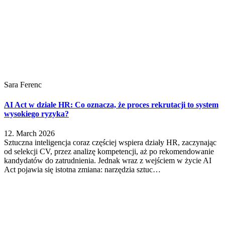
Sara Ferenc
AI Act w dziale HR: Co oznacza, że proces rekrutacji to system
wysokiego ryzyka?
12. March 2026
Sztuczna inteligencja coraz częściej wspiera działy HR, zaczynając
od selekcji CV, przez analizę kompetencji, aż po rekomendowanie
kandydatów do zatrudnienia. Jednak wraz z wejściem w życie AI
Act pojawia się istotna zmiana: narzędzia sztuc…