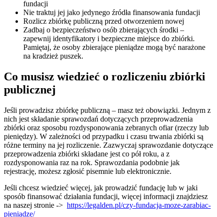
fundacji
Nie traktuj jej jako jedynego źródła finansowania fundacji
Rozlicz zbiórkę publiczną przed otworzeniem nowej
Zadbaj o bezpieczeństwo osób zbierających środki –
zapewnij identyfikatory i bezpieczne miejsce do zbiórki.
Pamiętaj, że osoby zbierające pieniądze mogą być narażone
na kradzież puszek.
Co musisz wiedzieć o rozliczeniu zbiórki
publicznej
Jeśli prowadzisz zbiórkę publiczną – masz też obowiązki. Jednym z
nich jest składanie sprawozdań dotyczących przeprowadzenia
zbiórki oraz sposobu rozdysponowania zebranych ofiar (rzeczy lub
pieniędzy). W zależności od przypadku i czasu trwania zbiórki są
różne terminy na jej rozliczenie. Zazwyczaj sprawozdanie dotyczące
przeprowadzenia zbiórki składane jest co pół roku, a z
rozdysponowania raz na rok. Sprawozdania podobnie jak
rejestrację, możesz zgłosić pisemnie lub elektronicznie.
Jeśli chcesz wiedzieć więcej, jak prowadzić fundację lub w jaki
sposób finansować działania fundacji, więcej informacji znajdziesz
na naszej stronie ->
https://legalden.pl/czy-fundacja-moze-zarabiac-
pieniadze/