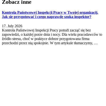
Zobacz inne
Kontrola Państwowej Inspekcji Pracy w Twojej organizacij.
Jak się przygotować i czego naprawdę szuka inspektor?
17. July 2026
Kontrola Państwowej Inspekcji Pracy potrafi zacząć się bez
zapowiedzi, o każdej porze dnia i nocy. Dla wielu pracodawców to
źródło stresu, choć w praktyce dobrze przygotowana firma
przechodzi przez nią spokojnie. W tym artykule tłumaczymy, …