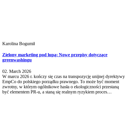
Karolina Bogumił
Zielony marketing pod lupą: Nowe przepisy dotyczące
greenwashingu
02. March 2026
W marcu 2026 r. kończy się czas na transpozycję unijnej dyrektywy
EmpCo do polskiego porządku prawnego. To może być moment
zwrotny, w którym ogólnikowe hasła o ekologiczności przestaną
być elementem PR-u, a staną się realnym ryzykiem proces…