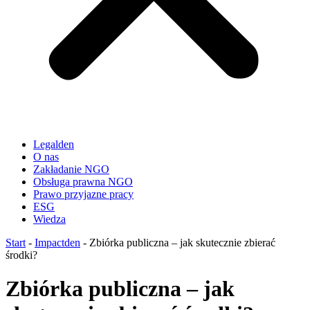
Legalden
O nas
Zakładanie NGO
Obsługa prawna NGO
Prawo przyjazne pracy
ESG
Wiedza
Start
-
Impactden
-
Zbiórka publiczna – jak skutecznie zbierać
środki?
Zbiórka publiczna – jak