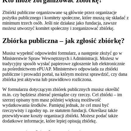
Kto może zorganizować zbiórkę?
Zbiórki publiczne organizowane są głównie przez organizacje
pożytku publicznego i komitety społeczne, które muszą się składać z
minimum trzech osób. Jeśli nie działasz jako fundacja, zawsze
możesz utworzyć komitet społeczny i zorganizować zbiórkę.
Zbiórka publiczna – jak zgłosić zbiórkę?
Musisz wypełnić odpowiedni formularz, a następnie złożyć go w
Ministerstwie Spraw Wewnętrznych i Administracji. Możesz w
tradycyjny sposób wysłać papierowe zgłoszenie lub elektronicznie
za pośrednictwem ePUAP. Ministerstwo odpowiada za zbiórki
publiczne i prowadzi portal, na którym możesz sprawdzić, czy dana
zbiórka jest aktywna lub prawidłowo rozliczona.
W formularzu dotyczącym zbiórek publicznych musisz określić
m.in. czy będziesz zbierać pieniądze czy rzeczy. Cel zbiórki – im
szerzej opisany tym masz później większą możliwość
wydatkowania środków. Pamiętaj jednak, że cel musi być
rzeczywisty i zgodny np. ze statutem fundacji. Określasz także
przewidywane koszty organizacji zbiórki. Możesz podać także
dodatkowe informacje, które lepiej opisują zbiórkę.