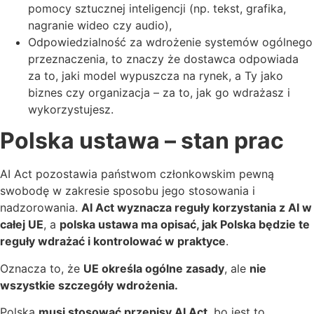
pomocy sztucznej inteligencji (np. tekst, grafika,
nagranie wideo czy audio),
Odpowiedzialność za wdrożenie systemów ogólnego
przeznaczenia, to znaczy że dostawca odpowiada
za to, jaki model wypuszcza na rynek, a Ty jako
biznes czy organizacja – za to, jak go wdrażasz i
wykorzystujesz.
Polska ustawa – stan prac
AI Act pozostawia państwom członkowskim pewną
swobodę w zakresie sposobu jego stosowania i
nadzorowania.
AI Act wyznacza reguły korzystania z AI w
całej UE
, a
polska ustawa ma opisać, jak Polska będzie te
reguły wdrażać i kontrolować w praktyce
.
Oznacza to, że
UE określa ogólne zasady
, ale
nie
wszystkie szczegóły wdrożenia.
Polska
musi stosować przepisy AI Act
, bo jest to