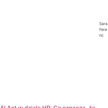
Sara
Fere
nc
AI Act w dziale HR: Co oznacza, że