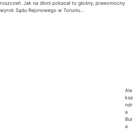
roszczeń. Jak na dłoni pokazał to głośny, prawomocny
wyrok Sądu Rejonowego w Toruniu…
Ale
ksa
ndr
a
Bur
a