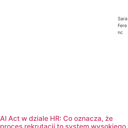
Sara
Fere
nc
AI Act w dziale HR: Co oznacza, że
proces rekrutacji to system wysokiego