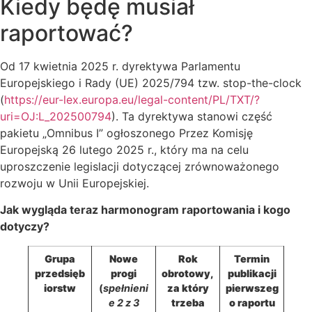
Kiedy będę musiał
raportować?
Od 17 kwietnia 2025 r. dyrektywa Parlamentu
Europejskiego i Rady (UE) 2025/794 tzw. stop-the-clock
(
https://eur-lex.europa.eu/legal-content/PL/TXT/?
uri=OJ:L_202500794
). Ta dyrektywa stanowi część
pakietu „Omnibus I” ogłoszonego Przez Komisję
Europejską 26 lutego 2025 r., który ma na celu
uproszczenie legislacji dotyczącej zrównoważonego
rozwoju w Unii Europejskiej.
Jak wygląda teraz harmonogram raportowania i kogo
dotyczy?
Grupa
Nowe
Rok
Termin
przedsięb
progi
obrotowy,
publikacji
iorstw
(
spełnieni
za który
pierwszeg
e 2 z 3
trzeba
o raportu