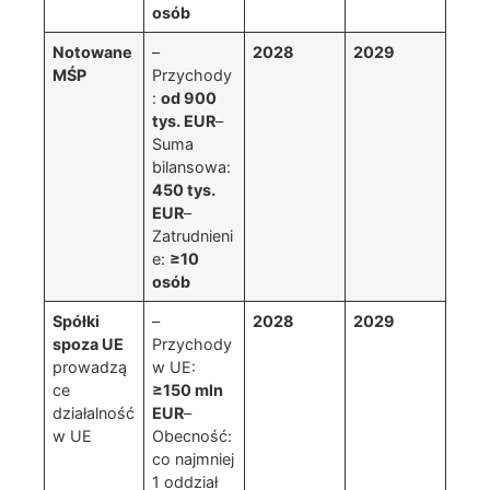
osób
Notowane
–
2028
2029
MŚP
Przychody
:
od 900
tys. EUR
–
Suma
bilansowa:
450 tys.
EUR
–
Zatrudnieni
e:
≥10
osób
Spółki
–
2028
2029
spoza UE
Przychody
prowadzą
w UE:
ce
≥150 mln
działalność
EUR
–
w UE
Obecność:
co najmniej
1 oddział