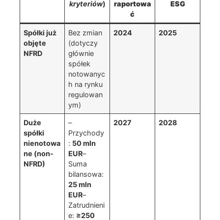
kryteriów
)
raportowa
ESG
ć
Spółki już
Bez zmian
2024
2025
objęte
(dotyczy
NFRD
głównie
spółek
notowanyc
h na rynku
regulowan
ym)
Duże
–
2027
2028
spółki
Przychody
nienotowa
:
50 mln
ne (non-
EUR
–
NFRD)
Suma
bilansowa:
25 mln
EUR
–
Zatrudnieni
e:
≥250