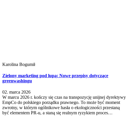
Karolina Bogumił
Zielony marketing pod lupą: Nowe przepisy dotyczące
greenwashingu
02. marca 2026
W marcu 2026 r. kończy się czas na transpozycję unijnej dyrektywy
EmpCo do polskiego porządku prawnego. To może być moment
zwrotny, w którym ogólnikowe hasła o ekologiczności przestaną
być elementem PR-u, a staną się realnym ryzykiem proces…