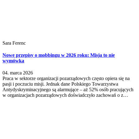
Sara Ferenc
Nowe przepisy o mobbingu w 2026 roku: Misja to nie
wymówka
04. marca 2026
Praca w sektorze organizacji pozarządowych często opiera się na
pasji i poczuciu misji. Jednak dane Polskiego Towarzystwa
Antydyskryminacyjnego są alarmujące – aż 52% osób pracujących
w organizacjach pozarządowych doświadczyło zachowań o z…