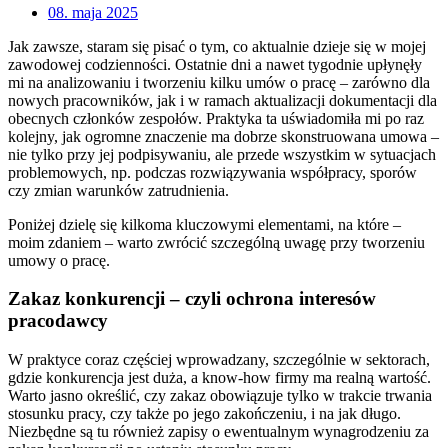
08. maja 2025
Jak zawsze, staram się pisać o tym, co aktualnie dzieje się w mojej
zawodowej codzienności. Ostatnie dni a nawet tygodnie upłynęły
mi na analizowaniu i tworzeniu kilku umów o pracę – zarówno dla
nowych pracowników, jak i w ramach aktualizacji dokumentacji dla
obecnych członków zespołów. Praktyka ta uświadomiła mi po raz
kolejny, jak ogromne znaczenie ma dobrze skonstruowana umowa –
nie tylko przy jej podpisywaniu, ale przede wszystkim w sytuacjach
problemowych, np. podczas rozwiązywania współpracy, sporów
czy zmian warunków zatrudnienia.
Poniżej dzielę się kilkoma kluczowymi elementami, na które –
moim zdaniem – warto zwrócić szczególną uwagę przy tworzeniu
umowy o pracę.
Zakaz konkurencji – czyli ochrona interesów
pracodawcy
W praktyce coraz częściej wprowadzany, szczególnie w sektorach,
gdzie konkurencja jest duża, a know-how firmy ma realną wartość.
Warto jasno określić, czy zakaz obowiązuje tylko w trakcie trwania
stosunku pracy, czy także po jego zakończeniu, i na jak długo.
Niezbędne są tu również zapisy o ewentualnym wynagrodzeniu za