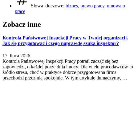
Słowa kluczowe:
biznes
,
prawo pracy
,
umowa o
pracę
Zobacz inne
Kontrola Państwowej Inspekcji Pracy w Twojej organizacij.
Jak się przygotować i czego naprawdę szuka inspektor?
17. lipca 2026
Kontrola Państwowej Inspekcji Pracy potrafi zacząć się bez
zapowiedzi, o każdej porze dnia i nocy. Dla wielu pracodawców to
źródło stresu, choć w praktyce dobrze przygotowana firma
przechodzi przez nią spokojnie. W tym artykule tłumaczymy, …