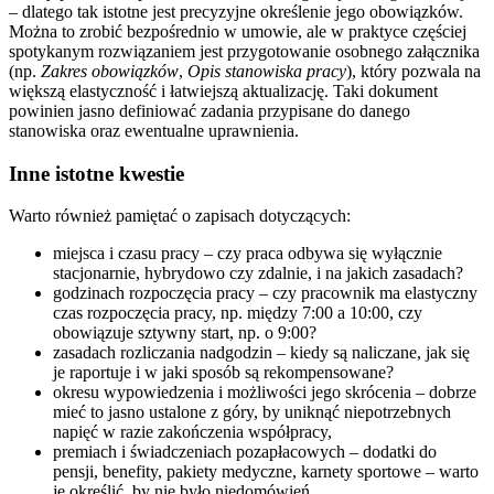
– dlatego tak istotne jest precyzyjne określenie jego obowiązków.
Można to zrobić bezpośrednio w umowie, ale w praktyce częściej
spotykanym rozwiązaniem jest przygotowanie osobnego załącznika
(np.
Zakres obowiązków
,
Opis stanowiska pracy
), który pozwala na
większą elastyczność i łatwiejszą aktualizację. Taki dokument
powinien jasno definiować zadania przypisane do danego
stanowiska oraz ewentualne uprawnienia.
Inne istotne kwestie
Warto również pamiętać o zapisach dotyczących:
miejsca i czasu pracy – czy praca odbywa się wyłącznie
stacjonarnie, hybrydowo czy zdalnie, i na jakich zasadach?
godzinach rozpoczęcia pracy – czy pracownik ma elastyczny
czas rozpoczęcia pracy, np. między 7:00 a 10:00, czy
obowiązuje sztywny start, np. o 9:00?
zasadach rozliczania nadgodzin – kiedy są naliczane, jak się
je raportuje i w jaki sposób są rekompensowane?
okresu wypowiedzenia i możliwości jego skrócenia – dobrze
mieć to jasno ustalone z góry, by uniknąć niepotrzebnych
napięć w razie zakończenia współpracy,
premiach i świadczeniach pozapłacowych – dodatki do
pensji, benefity, pakiety medyczne, karnety sportowe – warto
je określić, by nie było niedomówień,