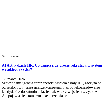
Sara Ferenc
AI Act w dziale HR: Co oznacza, że proces rekrutacji to system
wysokiego ryzyka?
12. marca 2026
Sztuczna inteligencja coraz częściej wspiera działy HR, zaczynając
od selekcji CV, przez analizę kompetencji, aż po rekomendowanie
kandydatów do zatrudnienia. Jednak wraz z wejściem w życie AI
Act pojawia się istotna zmiana: narzędzia sztuc…