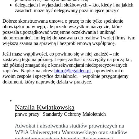
delegacjach i wyjazdach służbowych – kto, kiedy i na jakich
zasadach może być delegowany poza miejsce pracy?
Dobrze skonstruowana umowa o pracę to nie tylko spełnienie
obowiązku prawnego, ale przede wszystkim narzędzie, które
pozwala uporządkować wzajemne oczekiwania i uniknąć
nieporozumień. Im lepiej dopasowana do realiów Twojej firmy, tym
większa szansa na sprawną i bezproblemową współpracę.
Jeśli masz wątpliwości, co powinno się w niej znaleźć – nie
zostawiaj tego na później. Lepiej zadbać o szczegóły na początku,
niż później zmagać się z konsekwencjami niedoprecyzowanych
zapisów. Napisz na adres:
biuro@legalden.pl
, opowiedz mi o
swoim zespole i specyfice działalności – wspólnie przygotujemy
dokument, który naprawdę działa w praktyce.
Natalia Kwiatkowska
prawo pracy | Standardy Ochrony Małoletnich
Adwokat i absolwentka studiów prawniczych na
WPiA Uniwersytetu Warszawskiego oraz studiów
podyplomowych na kierunku Prawo pracy i