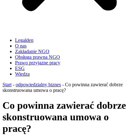
Legalden
O nas
Zakładanie NGO
Obsługa prawna NGO
Prawo przyjazne pracy
ESG
Wiedza
Start
-
odpowiedzialny biznes
-
Co powinna zawierać dobrze
skonstruowana umowa o pracę?
Co powinna zawierać dobrze
skonstruowana umowa o
pracę?